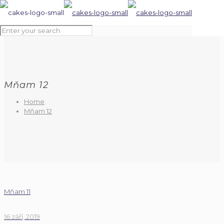
Mňam 12
Home
Mňam 12
Mňam 11
16 září, 2019